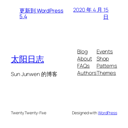
2020 年 4 月 15
更新到 WordPress
5.4
日
Blog
Events
太阳日志
About
Shop
FAQs
Patterns
Authors
Themes
Sun Junwen 的博客
Twenty Twenty-Five
Designed with
WordPress