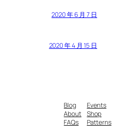
2020 年 6 月 7 日
2020 年 4 月 15 日
Blog
Events
About
Shop
FAQs
Patterns