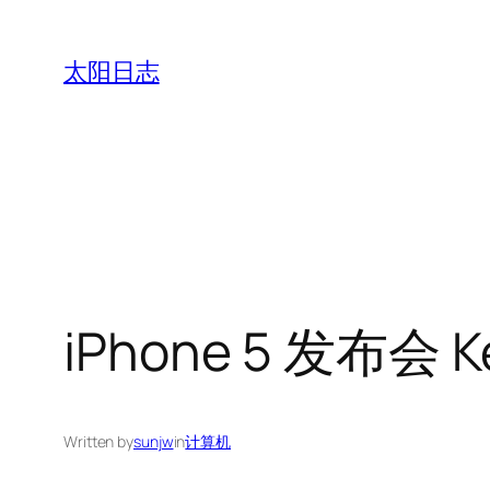
跳
至
太阳日志
内
容
iPhone 5 发布会
Written by
sunjw
in
计算机