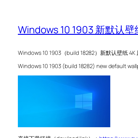
Windows 10 1903 新默认壁
Windows 10 1903（build 18282）新默认壁纸 4K
Windows 10 1903 (build 18282) new default wallp