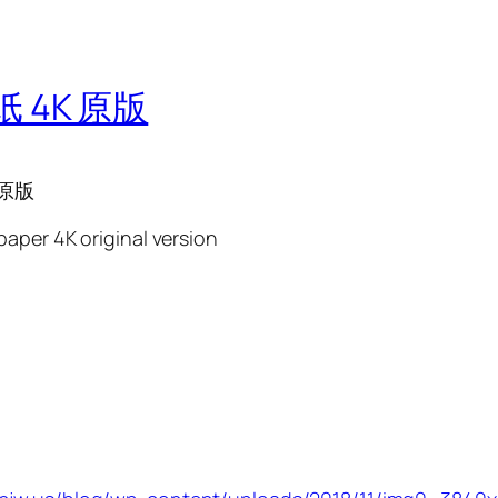
纸 4K 原版
 原版
aper 4K original version