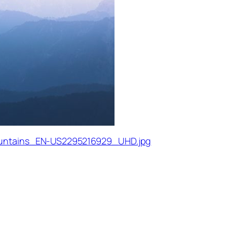
ountains_EN-US2295216929_UHD.jpg