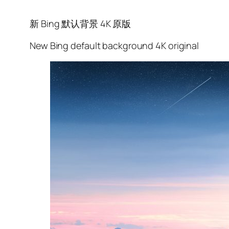
新 Bing 默认背景 4K 原版
New Bing default background 4K original