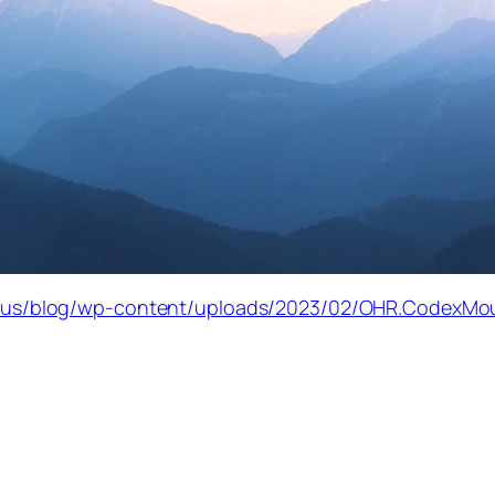
w.us/blog/wp-content/uploads/2023/02/OHR.CodexM