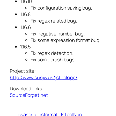
1.16.10
Fix configuration saving bug.
1.16.8
Fix regex related bug.
1.16.6
Fix negative number bug.
Fix some expression format bug.
1.16.5
Fix regex detection.
Fix some crash bugs.
Project site:
http://www.sunjw.us/jstoolnpp/
Download links:
SourceForget.net
javascript
jsformat
JsToolNpp