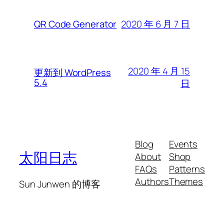
2020 年 6 月 7 日
QR Code Generator
2020 年 4 月 15
更新到 WordPress
5.4
日
Blog
Events
太阳日志
About
Shop
FAQs
Patterns
Authors
Themes
Sun Junwen 的博客