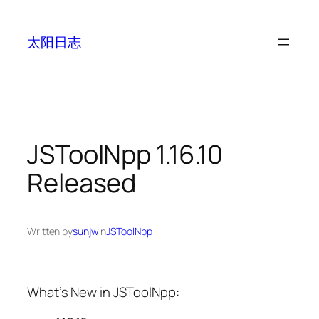
跳
至
太阳日志
内
容
JSToolNpp 1.16.10
Released
Written by
sunjw
in
JSToolNpp
What’s New in JSToolNpp: