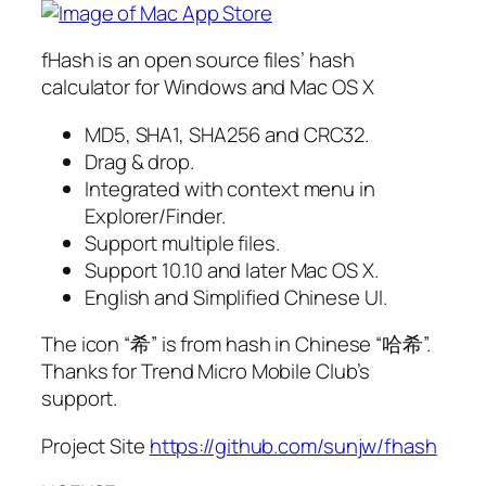
fHash is an open source files’ hash
calculator for Windows and Mac OS X
MD5, SHA1, SHA256 and CRC32.
Drag & drop.
Integrated with context menu in
Explorer/Finder.
Support multiple files.
Support 10.10 and later Mac OS X.
English and Simplified Chinese UI.
The icon “希” is from hash in Chinese “哈希”.
Thanks for Trend Micro Mobile Club’s
support.
Project Site
https://github.com/sunjw/fhash