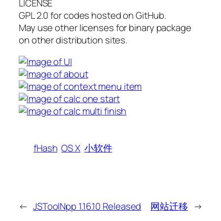
LICENSE
GPL 2.0 for codes hosted on GitHub.
May use other licenses for binary package
on other distribution sites.
fHash
OS X
小软件
←
JSToolNpp 1.16.10 Released
网站迁移
→