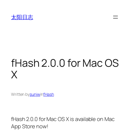
跳
至
太阳日志
内
容
fHash 2.0.0 for Mac OS
X
Written by
sunjw
in
fHash
fHash 2.0.0 for Mac OS X is available on Mac
App Store now!